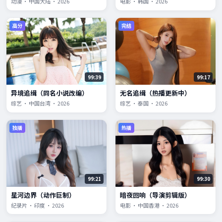
动漫 · 中国大陆 · 2026
电影 · 韩国 · 2026
高分
完结
99:39
99:17
异境追缉（同名小说改编）
无名追缉（热播更新中）
综艺 · 中国台湾 · 2026
综艺 · 泰国 · 2026
独播
热播
99:21
99:30
星河边界（动作巨制）
暗夜回响（导演剪辑版）
纪录片 · 印度 · 2026
电影 · 中国香港 · 2026