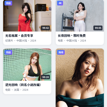
完结
4K
99:42
99:05
无名档案·会员专享
长夜回响·限时免费
纪录片 · 中国大陆 · 2024
电影 · 中国大陆 · 2024
完结
院线
99:20
逆光回响（同名小说改编）
电影 · 法国 · 2024