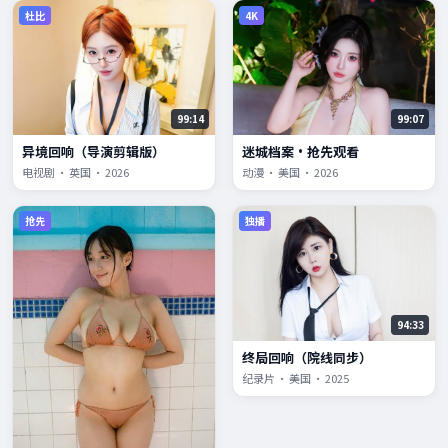
杜比
4K
99:14
99:07
异境回响（导演剪辑版）
迷城档案·抢先观看
电视剧 · 英国 · 2026
动漫 · 美国 · 2026
抢先
独播
94:33
终局回响（院线同步）
纪录片 · 美国 · 2025