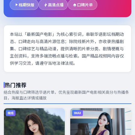
档期快报
高清点播
口碑片单
本站以「最新国产电影」为核心索引词，串联华语影坛档期动
态、口碑走向与高清片源信息；除院线新片外，亦收录热播剧
集、口碑综艺与精品动漫，提供清晰的片单分类、剧情梗概与
主创资料，支持多端流畅点播与检索。国产精品视频网内容仅
供学习交流，请遵守当地法律法规。
热门推荐
结合热度与口碑筛选华语片单，优先呈现
最新国产电影
相关高分与热播条
目，海报直达详情或播放
院线
IMAX