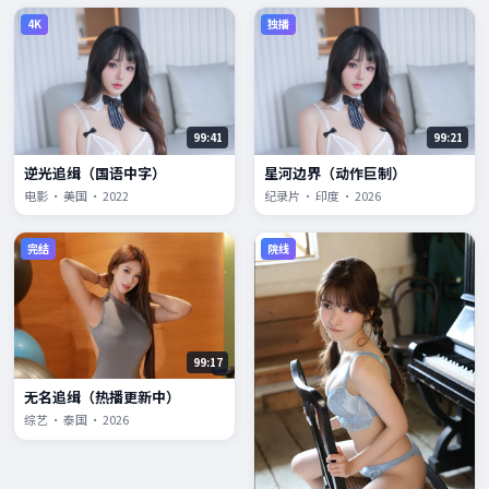
4K
独播
99:41
99:21
逆光追缉（国语中字）
星河边界（动作巨制）
电影 · 美国 · 2022
纪录片 · 印度 · 2026
完结
院线
99:17
无名追缉（热播更新中）
综艺 · 泰国 · 2026