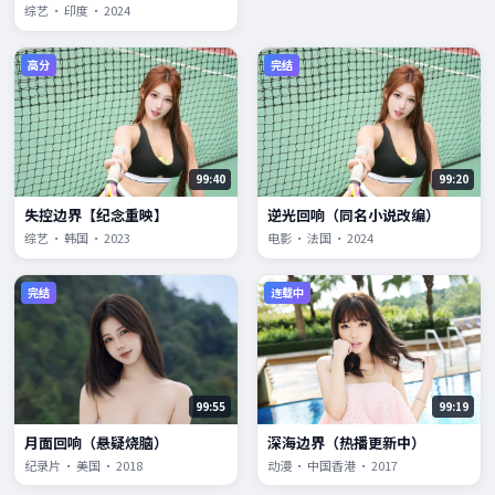
综艺 · 印度 · 2024
高分
完结
99:40
99:20
失控边界【纪念重映】
逆光回响（同名小说改编）
综艺 · 韩国 · 2023
电影 · 法国 · 2024
完结
连载中
99:55
99:19
月面回响（悬疑烧脑）
深海边界（热播更新中）
纪录片 · 美国 · 2018
动漫 · 中国香港 · 2017