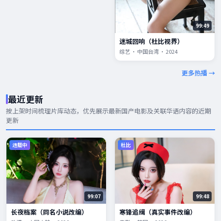
99:49
迷城回响（杜比视界）
综艺 · 中国台湾 · 2024
更多热播 →
最近更新
按上架时间梳理片库动态，优先展示
最新国产电影
及关联华语内容的近期
更新
连载中
杜比
99:07
99:48
长夜档案（同名小说改编）
寒锋追缉（真实事件改编）