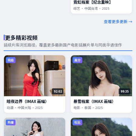
霓虹档案【纪念重映】
综艺 · 中国台湾 · 2025
查看更多更新 →
更多精彩视频
延续片库浏览路径，覆盖更多
最新国产电影
延展片单与同类华语佳作
完结
高分
92:02
99:35
暗夜边界（IMAX 画幅）
暴雪档案（IMAX 画幅）
动漫 · 中国大陆 · 2025
电影 · 泰国 · 2025
热播
杜比