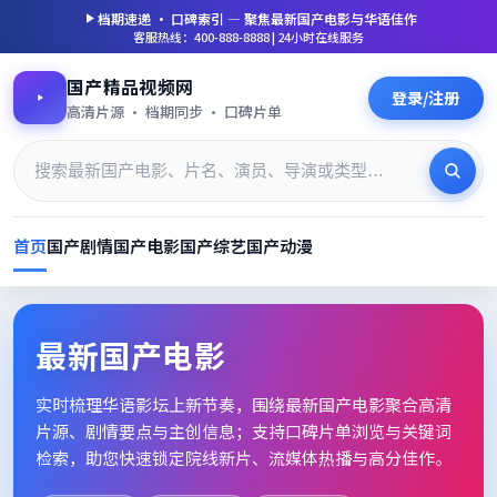
档期速递 · 口碑索引 — 聚焦
最新国产电影
与华语佳作
客服热线：400-888-8888 | 24小时在线服务
国产精品视频网
登录/注册
高清片源 · 档期同步 · 口碑片单
首页
国产剧情
国产电影
国产综艺
国产动漫
最新国产电影_高清片单档期速
最新国产电影
实时梳理华语影坛上新节奏，围绕
最新国产电影
聚合高清
片源、剧情要点与主创信息；支持口碑片单浏览与关键词
检索，助您快速锁定院线新片、流媒体热播与高分佳作。