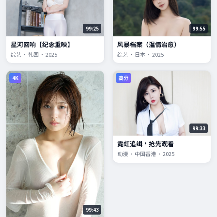
99:25
99:55
星河回响【纪念重映】
风暴档案（温情治愈）
综艺 · 韩国 · 2025
综艺 · 日本 · 2025
4K
高分
99:33
霓虹追缉·抢先观看
动漫 · 中国香港 · 2025
99:43